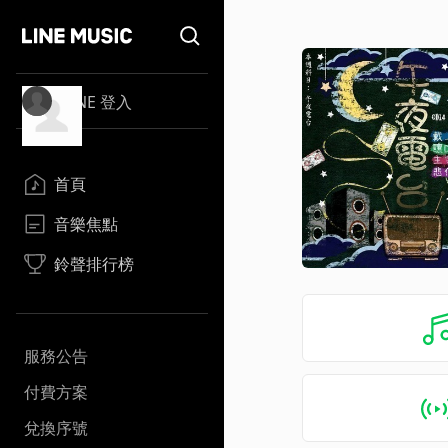
LINE 登入
首頁
音樂焦點
鈴聲排行榜
服務公告
付費方案
兌換序號