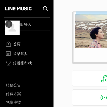
LINE 登入
首頁
音樂焦點
鈴聲排行榜
服務公告
付費方案
兌換序號