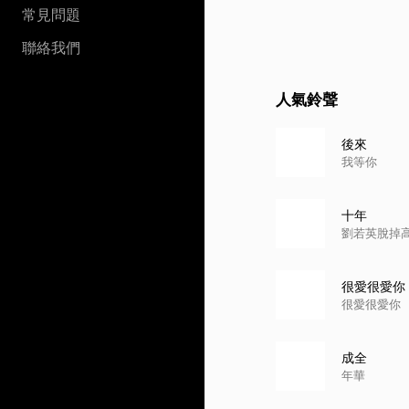
常見問題
聯絡我們
人氣鈴聲
後來
我等你
十年
劉若英脫掉
很愛很愛你
很愛很愛你
成全
年華