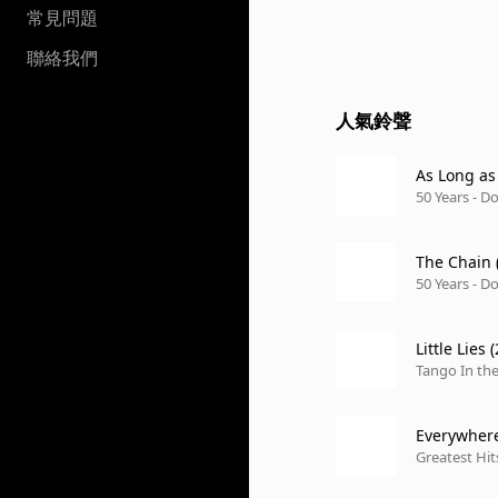
常見問題
聯絡我們
人氣鈴聲
As Long as
50 Years - D
The Chain 
50 Years - D
Little Lies
Tango In the
Everywher
Greatest Hit