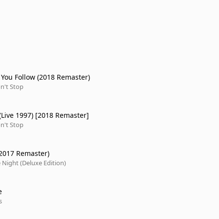
 You Follow (2018 Remaster)
on't Stop
(Live 1997) [2018 Remaster]
on't Stop
 (2017 Remaster)
 Night (Deluxe Edition)
e
s