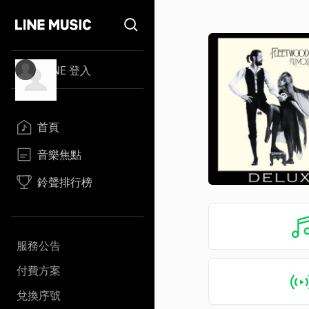
LINE 登入
首頁
音樂焦點
鈴聲排行榜
服務公告
付費方案
兌換序號