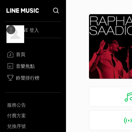
LINE 登入
首頁
音樂焦點
鈴聲排行榜
服務公告
付費方案
兌換序號