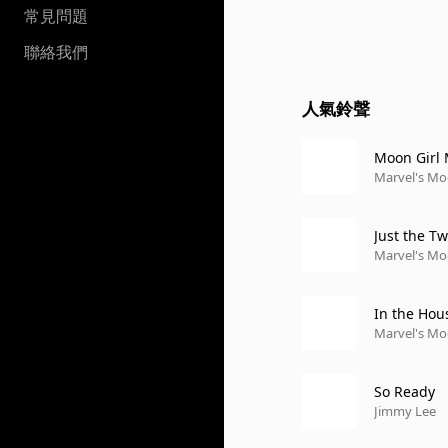
常見問題
聯絡我們
人氣鈴聲
Moon Girl 
r")
Marvel's Moo
Just the T
Marvel's Moo
In the Hou
Marvel's Moo
So Ready
Jimmy Lee