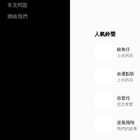
常見問題
聯絡我們
人氣鈴聲
銀角仔
上水的花
命運點歌
上水的花
你置佗
思念會驚
逆風飛翔
我們的故事