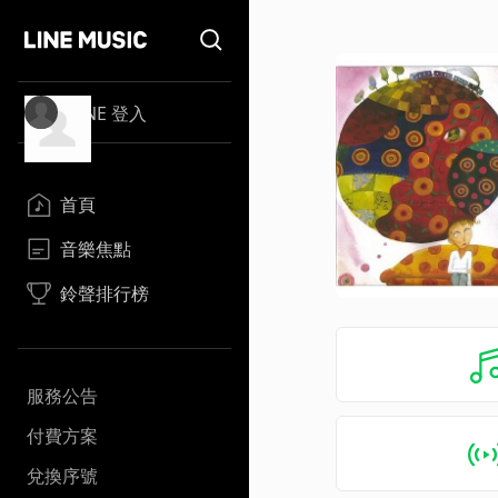
LINE 登入
首頁
音樂焦點
鈴聲排行榜
服務公告
付費方案
兌換序號