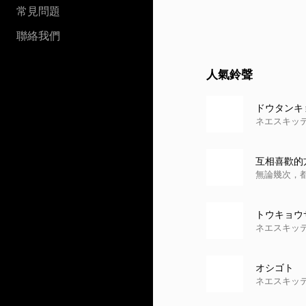
常見問題
聯絡我們
人氣鈴聲
ドウタンキ
ネエスキッ
互相喜歡的方
插曲】
無論幾次，
トウキョウ
ネエスキッ
オシゴト
ネエスキッ