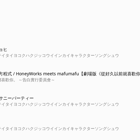
ョヒ
テイタイヨコクハクジッコウイインカイキャラクターソングシュウ
程式 / HoneyWorks meets mafumafu【劇場版《從好久以前就喜歡
都喜歡你。 ～告白實行委員會～
サニーパーティー
テイタイヨコクハクジッコウイインカイキャラクターソングシュウ
テイタイヨコクハクジッコウイインカイキャラクターソングシュウ