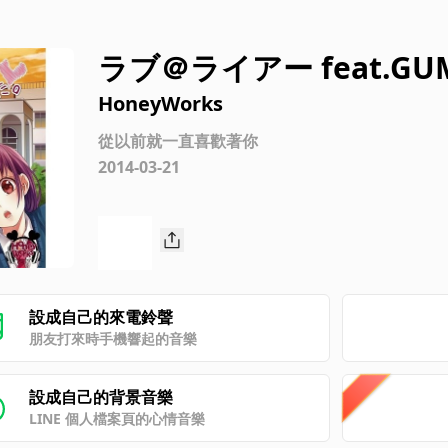
ラブ＠ライアー feat.GUM
HoneyWorks
從以前就一直喜歡著你
2014-03-21
設成自己的來電鈴聲
朋友打來時手機響起的音樂
設成自己的背景音樂
LINE 個人檔案頁的心情音樂