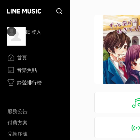
LINE 登入
首頁
音樂焦點
鈴聲排行榜
服務公告
付費方案
兌換序號