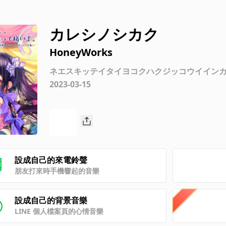
カレシノシカク
HoneyWorks
ネエスキッテイタイヨコクハクジッコウイイン
2023-03-15
設成自己的來電鈴聲
朋友打來時手機響起的音樂
設成自己的背景音樂
LINE 個人檔案頁的心情音樂