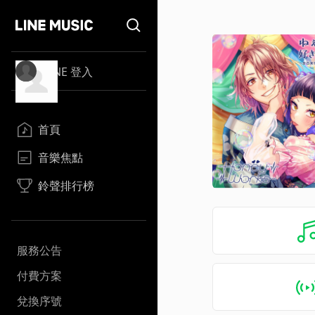
LINE 登入
首頁
音樂焦點
鈴聲排行榜
服務公告
付費方案
兌換序號