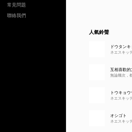
常見問題
聯絡我們
人氣鈴聲
ドウタンキ
ネエスキッ
互相喜歡的方
插曲】
無論幾次，
トウキョウ
ネエスキッ
オシゴト
ネエスキッ