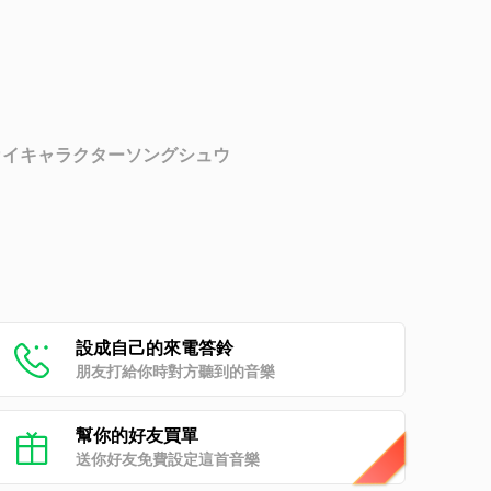
カイキャラクターソングシュウ
設成自己的來電答鈴
朋友打給你時對方聽到的音樂
幫你的好友買單
送你好友免費設定這首音樂