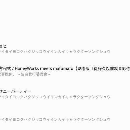
ョヒ
テイタイヨコクハクジッコウイインカイキャラクターソングシュウ
程式 / HoneyWorks meets mafumafu【劇場版《從好久以前就喜歡
都喜歡你。 ～告白實行委員會～
サニーパーティー
テイタイヨコクハクジッコウイインカイキャラクターソングシュウ
テイタイヨコクハクジッコウイインカイキャラクターソングシュウ