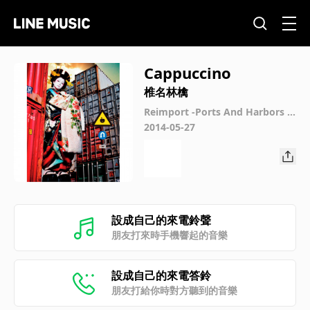
Cappuccino
椎名林檎
Reimport -Ports And Harbors B
ureau-
2014-05-27
設成自己的來電鈴聲
朋友打來時手機響起的音樂
設成自己的來電答鈴
朋友打給你時對方聽到的音樂