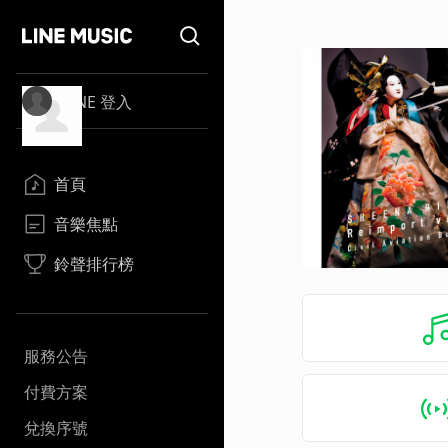
LINE 登入
首頁
音樂焦點
鈴聲排行榜
服務公告
付費方案
兌換序號