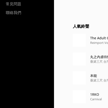
常見問題
聯絡我們
人氣鈴聲
The Adult 
Reimport Vol
丸之內虐待
垂涎三尺 台
本能
垂涎三尺 台
1RKO
Carnival