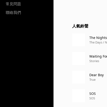
常見問題
聯絡我們
人氣鈴聲
The Nights
The Days / N
Waiting Fo
Stories
Dear Boy
True
SOS
SOS