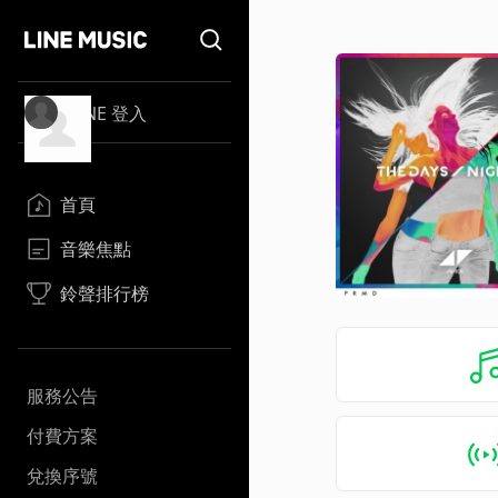
LINE 登入
首頁
音樂焦點
鈴聲排行榜
服務公告
付費方案
兌換序號