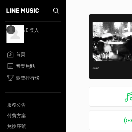
LINE 登入
首頁
音樂焦點
鈴聲排行榜
服務公告
付費方案
兌換序號