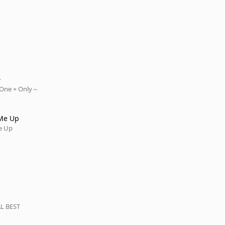
･
One + Only～
 Me Up
e Up
L BEST