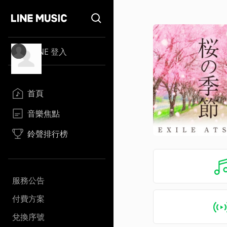
LINE 登入
首頁
音樂焦點
鈴聲排行榜
服務公告
付費方案
兌換序號