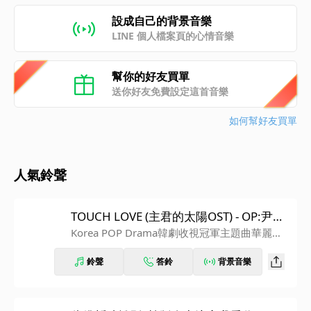
設成自己的背景音樂
LINE 個人檔案頁的心情音樂
幫你的好友買單
送你好友免費設定這首音樂
如何幫好友買單
人氣鈴聲
TOUCH LOVE (主君的太陽OST) - OP:尹美
萊
Korea POP Drama韓劇收視冠軍主題曲華麗精
選
鈴聲
答鈴
背景音樂