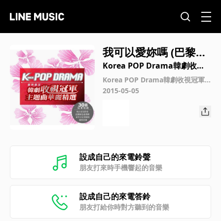
我可以愛妳嗎 (巴黎戀
人OST演奏版)
Korea POP Drama韓劇收視
冠軍主題曲華麗精選
Korea POP Drama韓劇收視冠軍
主題曲華麗精選
2015-05-05
設成自己的來電鈴聲
朋友打來時手機響起的音樂
設成自己的來電答鈴
朋友打給你時對方聽到的音樂