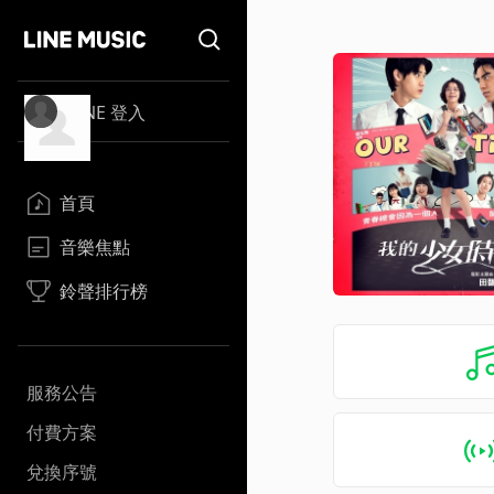
LINE 登入
首頁
音樂焦點
鈴聲排行榜
服務公告
付費方案
兌換序號