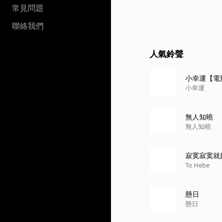
常見問題
聯絡我們
人氣鈴聲
小幸運【電
小幸運
無人知曉
無人知曉
寂寞寂寞就
To Hebe
懸日
懸日