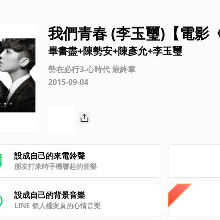
我們青春 (李玉璽)【電
高校生》 片頭曲】
畢書盡+陳勢安+陳彥允+李玉璽
勢在必行3-心時代 最終章
2015-09-04
設成自己的來電鈴聲
朋友打來時手機響起的音樂
設成自己的背景音樂
LINE 個人檔案頁的心情音樂