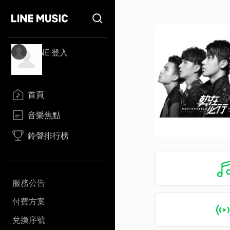
LINE 登入
首頁
音樂焦點
鈴聲排行榜
服務公告
付費方案
兌換序號