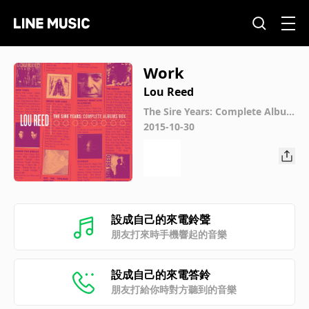
Work
Lou Reed
The Sire Years: Complete Albu
ms Box
2015-10-30
設成自己的來電鈴聲
朋友打來時手機響起的音樂
設成自己的來電答鈴
朋友打給你時對方聽到的音樂