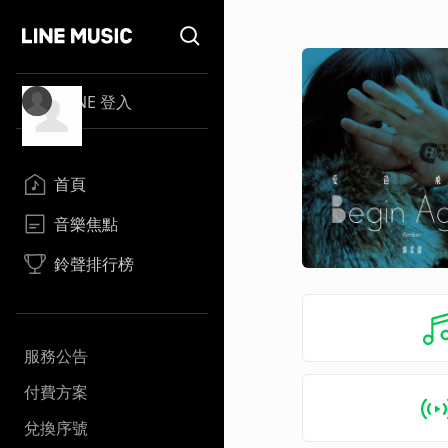
LINE 登入
首頁
音樂焦點
鈴聲排行榜
服務公告
付費方案
兌換序號