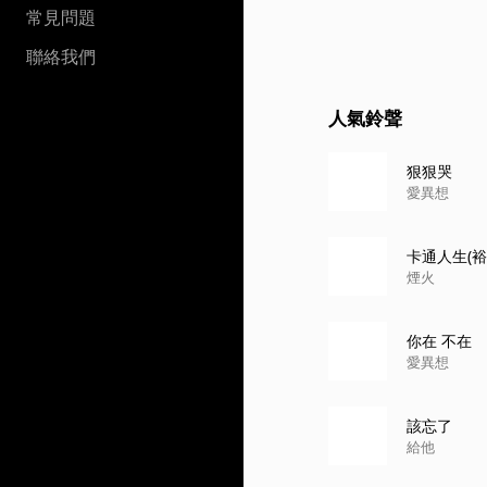
常見問題
聯絡我們
人氣鈴聲
狠狠哭
愛異想
卡通人生(裕
煙火
你在 不在
愛異想
該忘了
給他