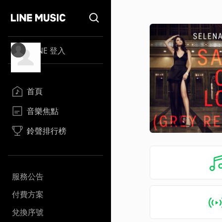
LINE 登入
首頁
音樂焦點
鈴聲排行榜
服務公告
付費方案
兌換序號