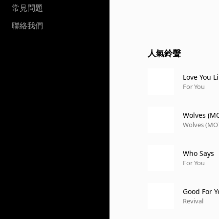
常見問題
聯絡我們
人氣鈴聲
Love You L
For You
Wolves (MO
Wolves (MOT
Who Says
For You
Good For Y
Revival