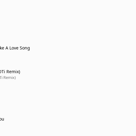
ike A Love Song
Ti Remix)
i Remix)
ou