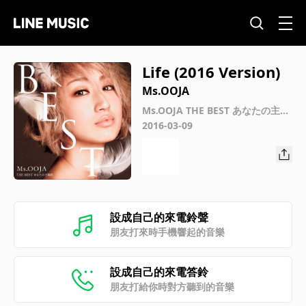
Life (2016 Version)
Ms.OOJA
Ms.OOJA THE BEST あなたの主題
歌
2016-03-09
設成自己的來電鈴聲
朋友打來時手機響起的音樂
設成自己的來電答鈴
朋友打給你時對方聽到的音樂