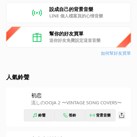
設成自己的背景音樂
LINE 個人檔案頁的心情音樂
幫你的好友買單
送你好友免費設定這首音樂
如何幫好友買單
人氣鈴聲
初恋
流しのOOJA 2 〜VINTAGE SONG COVERS〜
鈴聲
答鈴
背景音樂