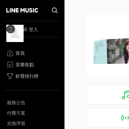
LINE 登入
首頁
音樂焦點
鈴聲排行榜
服務公告
付費方案
兌換序號