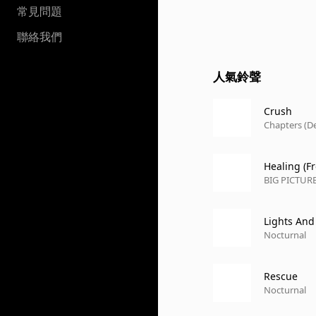
常見問題
聯絡我們
人氣鈴聲
Crush
Chapters (D
Healing (F
BIG PICTURE 
Lights An
Nocturnal
Rescue
Nocturnal