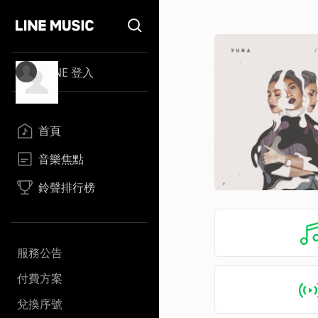
LINE 登入
首頁
音樂焦點
鈴聲排行榜
服務公告
付費方案
兌換序號