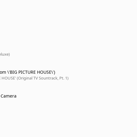
eluxe)
rom \'BIG PICTURE HOUSE\')
HOUSE' (Original TV Sountrack, Pt. 1)
d Camera