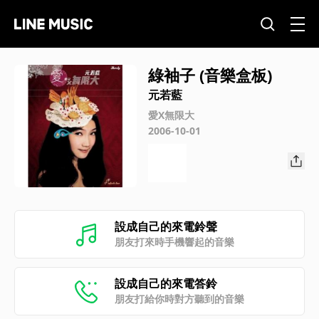
綠袖子 (音樂盒板)
元若藍
愛X無限大
2006-10-01
設成自己的來電鈴聲
朋友打來時手機響起的音樂
設成自己的來電答鈴
朋友打給你時對方聽到的音樂