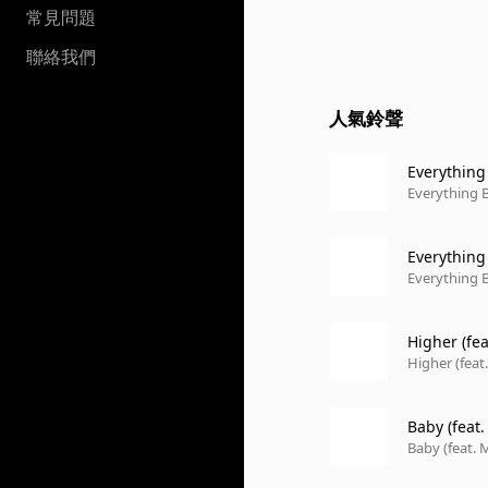
常見問題
聯絡我們
人氣鈴聲
Everything
Everything B
Everything 
Everything B
Higher (fea
Higher (feat.
Baby (feat
Baby (feat. 