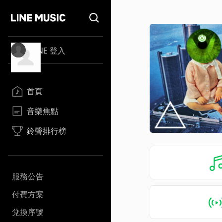
LINE 登入
首頁
音樂焦點
鈴聲排行榜
服務公告
付費方案
兌換序號