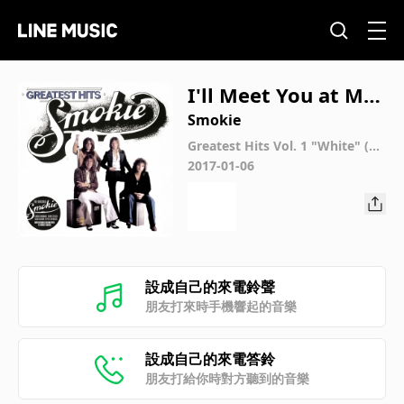
I'll Meet You at Mid
night
Smokie
Greatest Hits Vol. 1 "White" (Ne
w Extended Version)
2017-01-06
設成自己的來電鈴聲
朋友打來時手機響起的音樂
設成自己的來電答鈴
朋友打給你時對方聽到的音樂