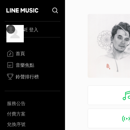
LINE 登入
首頁
音樂焦點
鈴聲排行榜
服務公告
付費方案
兌換序號