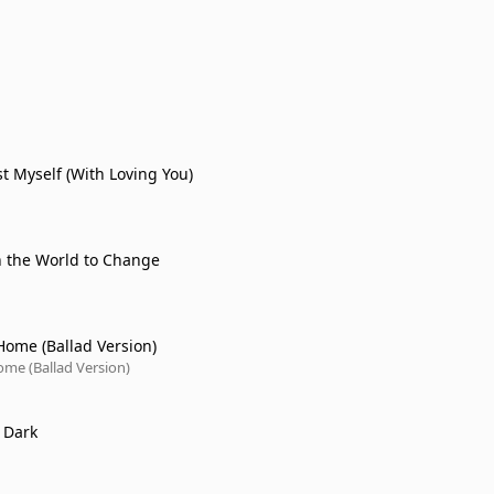
st Myself (With Loving You)
 the World to Change
 Home (Ballad Version)
ome (Ballad Version)
e Dark