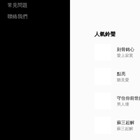
常見問題
聯絡我們
人氣鈴聲
刻骨銘心
愛上寂寞
點亮
聽見愛
守住你前世
男人壞
蘇三起解
蘇三起解