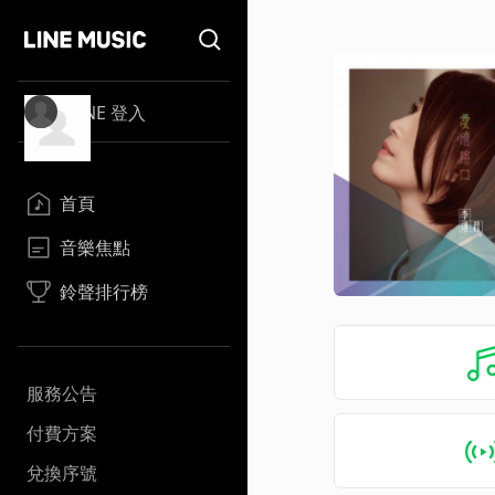
LINE 登入
首頁
音樂焦點
鈴聲排行榜
服務公告
付費方案
兌換序號