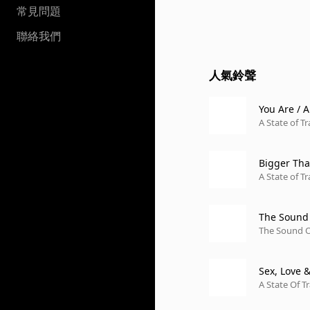
常見問題
聯絡我們
人氣鈴聲
You Are / 
A State of T
Bigger Tha
A State of T
The Sound o
dit)
The Sound 
Sex, Love 
A State Of 