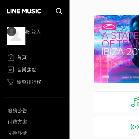
LINE 登入
首頁
音樂焦點
鈴聲排行榜
服務公告
付費方案
兌換序號