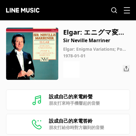
Elgar: エニグマ変奏
曲 作品36: Theme (A
Sir Neville Marriner
ndante)
Elgar: Enigma Variations; Pomp
& Circumstance Marches Nos.
1978-01-01
1, 2 & 4
設成自己的來電鈴聲
朋友打來時手機響起的音樂
設成自己的來電答鈴
朋友打給你時對方聽到的音樂