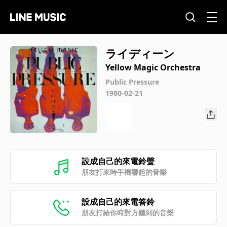
ライディーン
Yellow Magic Orchestra
Public Pressure
1980-02-21
設成自己的來電鈴聲
朋友打來時手機響起的音樂
設成自己的來電答鈴
朋友打給你時對方聽到的音樂