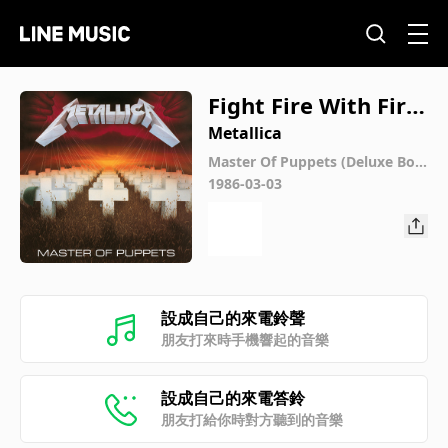
Fight Fire With Fire
(Jason's Second Aud
Metallica
ition)
Master Of Puppets (Deluxe Box
Set / Remastered)
1986-03-03
設成自己的來電鈴聲
朋友打來時手機響起的音樂
設成自己的來電答鈴
朋友打給你時對方聽到的音樂