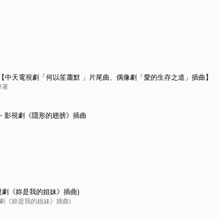
【中天電視劇「何以笙蕭默 」片尾曲、偶像劇「愛的生存之道」插曲】
好著
 - 影視劇《隱形的翅膀》插曲
電視劇《妳是我的姐妹》插曲)
視劇《妳是我的姐妹》插曲)