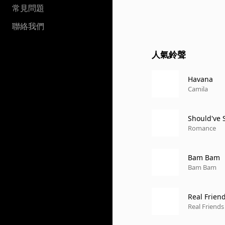
常見問題
聯絡我們
人氣鈴聲
Havana
Camila
Should've S
Romance
Bam Bam
Bam Bam
Real Frien
Real Friends