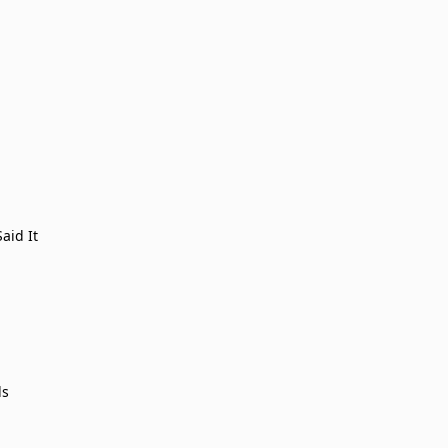
aid It
ds