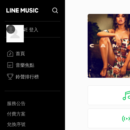
LINE 登入
首頁
音樂焦點
鈴聲排行榜
服務公告
付費方案
兌換序號