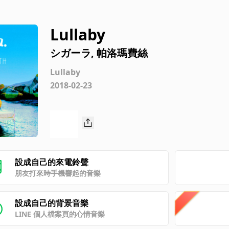
Lullaby
シガーラ, 帕洛瑪費絲
Lullaby
2018-02-23
設成自己的來電鈴聲
朋友打來時手機響起的音樂
設成自己的背景音樂
LINE 個人檔案頁的心情音樂