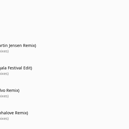
artin Jensen Remix)
ixes)
ala Festival Edit)
ixes)
lvo Remix)
ixes)
lphalove Remix)
ixes)