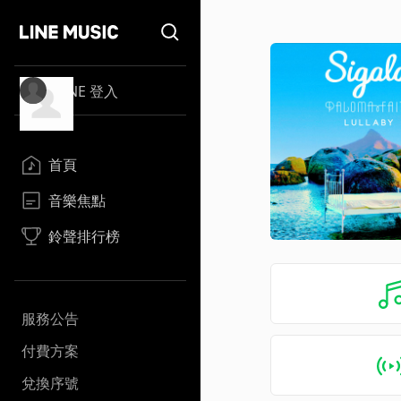
LINE 登入
首頁
音樂焦點
鈴聲排行榜
服務公告
付費方案
兌換序號