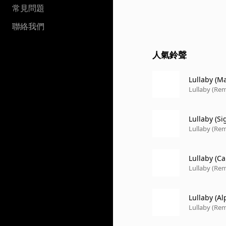
常見問題
聯絡我們
人氣鈴聲
Lullaby (M
Lullaby (Rem
Lullaby (Sig
Lullaby (Rem
Lullaby (Ca
Lullaby (Rem
Lullaby (A
Lullaby (Rem