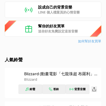
設成自己的背景音樂
LINE 個人檔案頁的心情音樂
幫你的好友買單
送你好友免費設定這首音樂
如何幫好友買單
人氣鈴聲
Blizzard (動畫電影「七龍珠超 布羅利」主
題曲)
Blizzard
鈴聲
答鈴
背景音樂