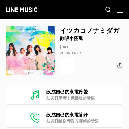
イツカコノナミダガ
歡唱小怪獸
Juice
2018-01-17
設成自己的來電鈴聲
朋友打來時手機響起的音樂
設成自己的來電答鈴
朋友打給你時對方聽到的音樂