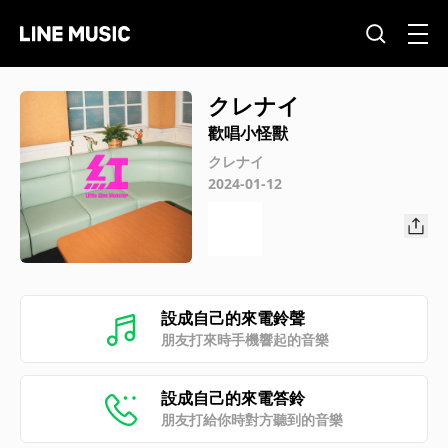
クレナイ
歡唱小怪獸
クレナイ
2024-01-12
設成自己的來電鈴聲
朋友打來時手機響起的音樂
設成自己的來電答鈴
朋友打給你時對方聽到的音樂