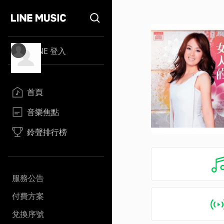
LINE 登入
首頁
音樂焦點
鈴聲排行榜
服務公告
付費方案
兌換序號