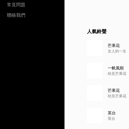
常見問題
聯絡我們
人氣鈴聲
芒果花
女人的一生
一帆風順
幼見芒果花
芒果花
幼見芒果花
英台
英台