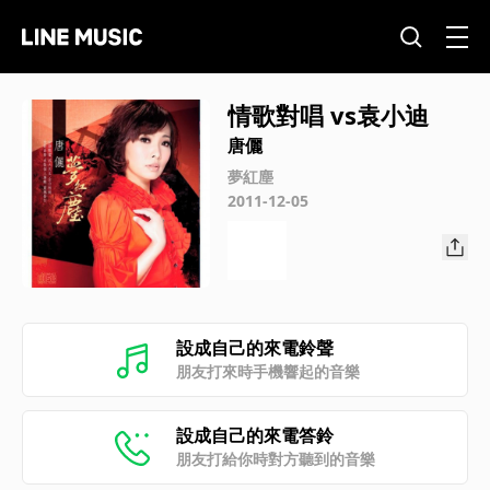
情歌對唱 vs袁小迪
唐儷
夢紅塵
2011-12-05
設成自己的來電鈴聲
朋友打來時手機響起的音樂
設成自己的來電答鈴
朋友打給你時對方聽到的音樂