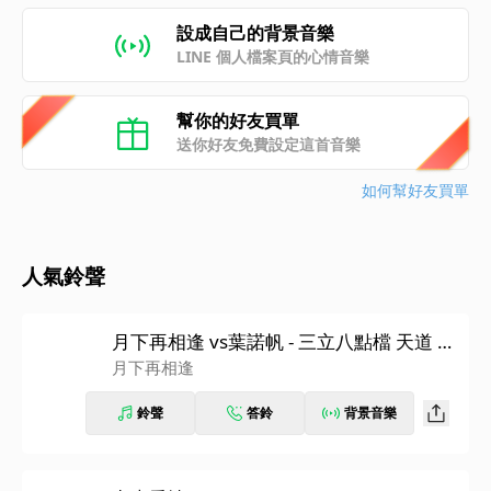
設成自己的背景音樂
LINE 個人檔案頁的心情音樂
幫你的好友買單
送你好友免費設定這首音樂
如何幫好友買單
人氣鈴聲
月下再相逢 vs葉諾帆 - 三立八點檔 天道 片
尾曲
月下再相逢
鈴聲
答鈴
背景音樂