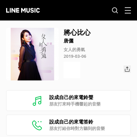
將心比心
唐儷
女人的勇氣
2019-03-06
設成自己的來電鈴聲
朋友打來時手機響起的音樂
設成自己的來電答鈴
朋友打給你時對方聽到的音樂