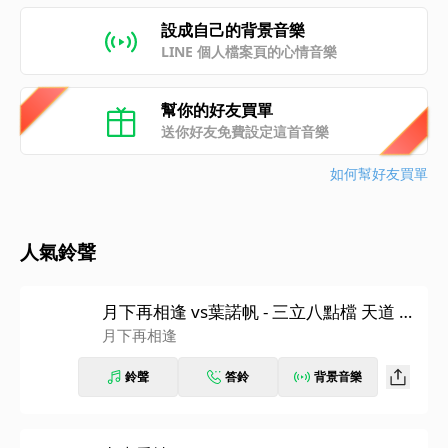
設成自己的背景音樂
LINE 個人檔案頁的心情音樂
幫你的好友買單
送你好友免費設定這首音樂
如何幫好友買單
人氣鈴聲
月下再相逢 vs葉諾帆 - 三立八點檔 天道 片
尾曲
月下再相逢
鈴聲
答鈴
背景音樂