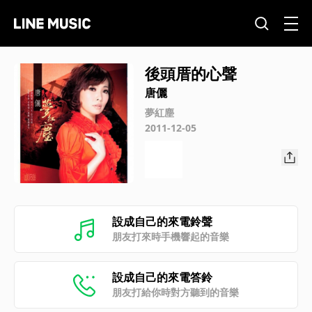
後頭厝的心聲
唐儷
夢紅塵
2011-12-05
設成自己的來電鈴聲
朋友打來時手機響起的音樂
設成自己的來電答鈴
朋友打給你時對方聽到的音樂