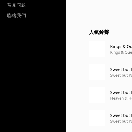
常見問題
聯絡我們
人氣鈴聲
Kings & Q
Kings & Qu
Sweet but 
Sweet but P
Sweet but 
Heaven & He
Sweet but 
Sweet but P