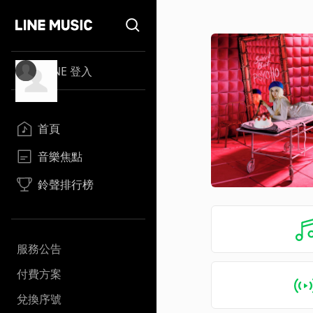
LINE 登入
首頁
音樂焦點
鈴聲排行榜
服務公告
付費方案
兌換序號