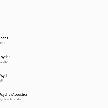
ueens
eens
Psycho
sycho
Psycho
ll
Psycho (Acoustic)
sycho (Acoustic)