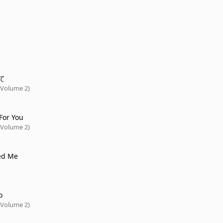
て
(Volume 2)
 For You
(Volume 2)
ed Me
o
(Volume 2)