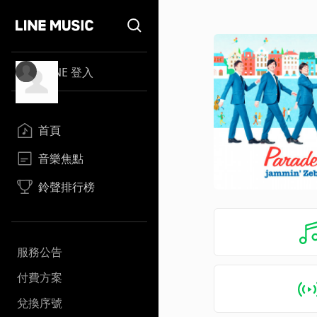
LINE 登入
首頁
音樂焦點
鈴聲排行榜
服務公告
付費方案
兌換序號