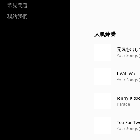
常見問題
聯絡我們
人氣鈴聲
元気を出し
Your Songs 
I Will Wait
Your Songs 
Jenny Kiss
Parade
Tea For Tw
Your Songs 