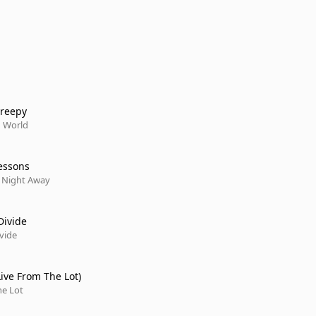
Creepy
d World
essons
 Night Away
Divide
vide
Live From The Lot)
he Lot