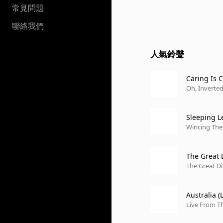
常見問題
聯絡我們
人氣鈴聲
Caring Is 
Oh, Inverte
Sleeping L
Wincing The
The Great 
The Great Di
Australia (
Live From T