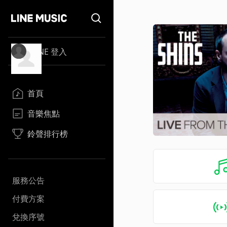
LINE 登入
首頁
音樂焦點
鈴聲排行榜
服務公告
付費方案
兌換序號