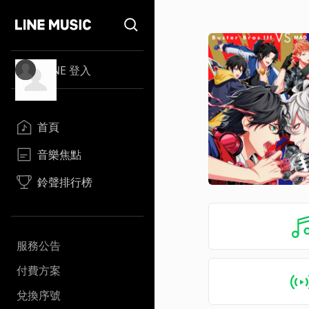
LINE 登入
首頁
音樂焦點
鈴聲排行榜
服務公告
付費方案
兌換序號