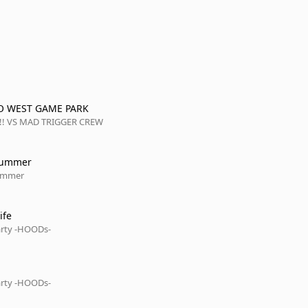
O WEST GAME PARK
!!! VS MAD TRIGGER CREW
Summer
ummer
ife
arty -HOODs-
arty -HOODs-