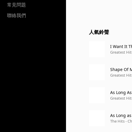
常見問題
聯絡我們
人氣鈴聲
I Want It 
Greatest Hits
Shape Of 
Greatest Hits
As Long As
Greatest Hits
As Long as
The Hits - C