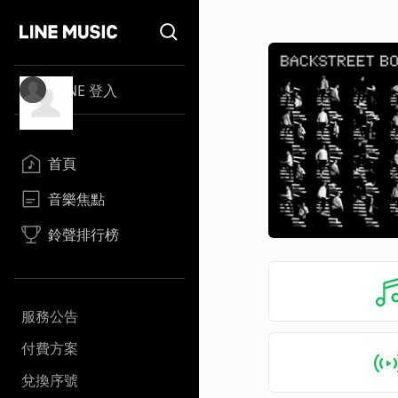
LINE 登入
首頁
音樂焦點
鈴聲排行榜
服務公告
付費方案
兌換序號