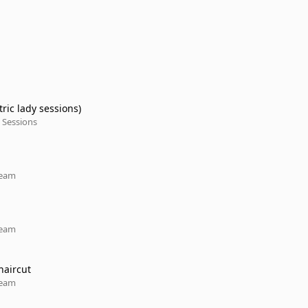
ric lady sessions)
y Sessions
ream
ream
haircut
ream