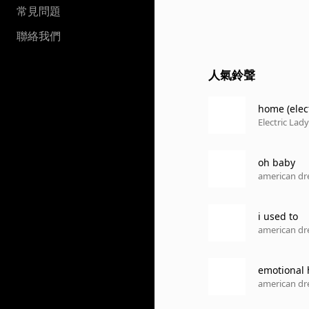
常見問題
聯絡我們
人氣鈴聲
home (elect
Electric Lad
oh baby
american d
i used to
american d
emotional 
american d