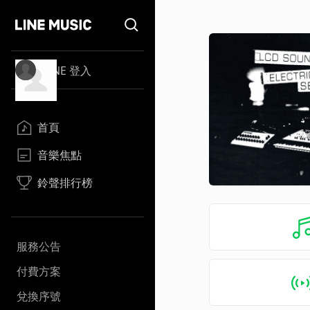
LINE 登入
首頁
音樂焦點
鈴聲排行榜
服務公告
付費方案
兌換序號