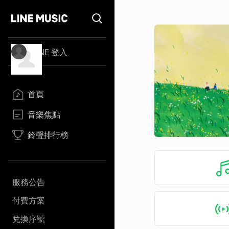
LINE 登入
首頁
音樂焦點
鈴聲排行榜
服務公告
付費方案
兌換序號