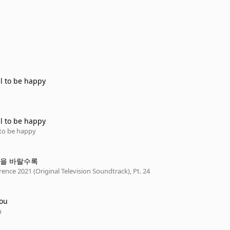
ll to be happy
ll to be happy
 to be happy
을 바랄수록
rence 2021 (Original Television Soundtrack), Pt. 24
You
u