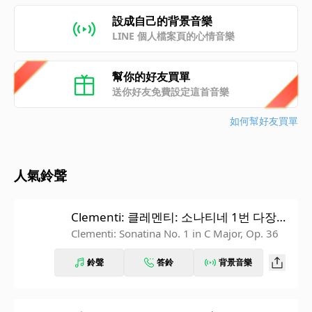
設成自己的背景音樂
LINE 個人檔案頁的心情音樂
幫你的好友買單
送你好友免費設定這首音樂
如何幫好友買單
人氣鈴聲
Clementi: 클레멘티: 소나티네 1번 다장
조, Op.36: 2. Andante
Clementi: Sonatina No. 1 in C Major, Op. 36
鈴聲
答鈴
背景音樂