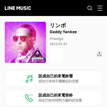
リンボ
Daddy Yankee
Prestige
2012-01-01
設成自己的來電鈴聲
朋友打來時手機響起的音樂
設成自己的來電答鈴
朋友打給你時對方聽到的音樂