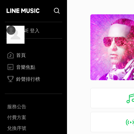
LINE 登入
首頁
音樂焦點
鈴聲排行榜
服務公告
付費方案
兌換序號